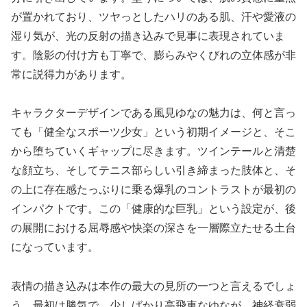
が置かれており、ツヤっとしたハリのある肌、汗や愛液の
湿り気が、光の反射の描き込みで見事に表現されていま
す。陰影の付け方も丁寧で、膨らみやくびれの立体感が非
常に説得力があります。
キャラクターデザインである風見ゆなの魅力は、何と言っ
ても「健全なスポーツ少女」という初期イメージと、そこ
から堕ちていくギャップに尽きます。ツインテールと清楚
な顔立ち、そしてテニス部らしい引き締まった肢体と、そ
の上に存在感たっぷりに乗る爆乳のコントラストが最初の
インパクトです。この「健康的な巨乳」という設定が、後
の展開における屈辱感や快楽の深さを一層際立たせる土台
になっています。
表情の描き込みは本作の最大の見所の一つと言えるでしょ
う。最初は勝気で、少しばかり高飛車なゆなが、神経衰弱