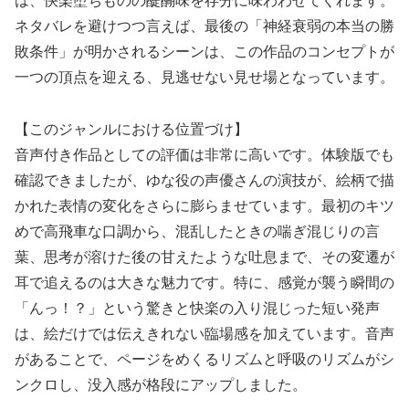
は、快楽堕ちものの醍醐味を存分に味わわせてくれます。
ネタバレを避けつつ言えば、最後の「神経衰弱の本当の勝
敗条件」が明かされるシーンは、この作品のコンセプトが
一つの頂点を迎える、見逃せない見せ場となっています。
【このジャンルにおける位置づけ】
音声付き作品としての評価は非常に高いです。体験版でも
確認できましたが、ゆな役の声優さんの演技が、絵柄で描
かれた表情の変化をさらに膨らませています。最初のキツ
めで高飛車な口調から、混乱したときの喘ぎ混じりの言
葉、思考が溶けた後の甘えたような吐息まで、その変遷が
耳で追えるのは大きな魅力です。特に、感覚が襲う瞬間の
「んっ！？」という驚きと快楽の入り混じった短い発声
は、絵だけでは伝えきれない臨場感を加えています。音声
があることで、ページをめくるリズムと呼吸のリズムがシ
ンクロし、没入感が格段にアップしました。