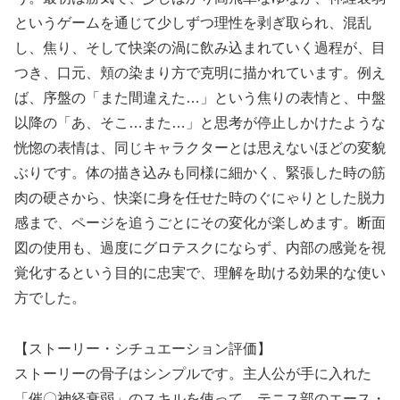
というゲームを通じて少しずつ理性を剥ぎ取られ、混乱
し、焦り、そして快楽の渦に飲み込まれていく過程が、目
つき、口元、頬の染まり方で克明に描かれています。例え
ば、序盤の「また間違えた…」という焦りの表情と、中盤
以降の「あ、そこ…また…」と思考が停止しかけたような
恍惚の表情は、同じキャラクターとは思えないほどの変貌
ぶりです。体の描き込みも同様に細かく、緊張した時の筋
肉の硬さから、快楽に身を任せた時のぐにゃりとした脱力
感まで、ページを追うごとにその変化が楽しめます。断面
図の使用も、過度にグロテスクにならず、内部の感覚を視
覚化するという目的に忠実で、理解を助ける効果的な使い
方でした。
【ストーリー・シチュエーション評価】
ストーリーの骨子はシンプルです。主人公が手に入れた
「催〇神経衰弱」のスキルを使って、テニス部のエース・