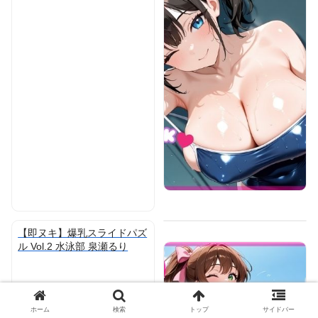
【即ヌキ】爆乳スライドパズ
ル Vol.2 水泳部 泉瀬るり
ホーム
検索
トップ
サイドバー