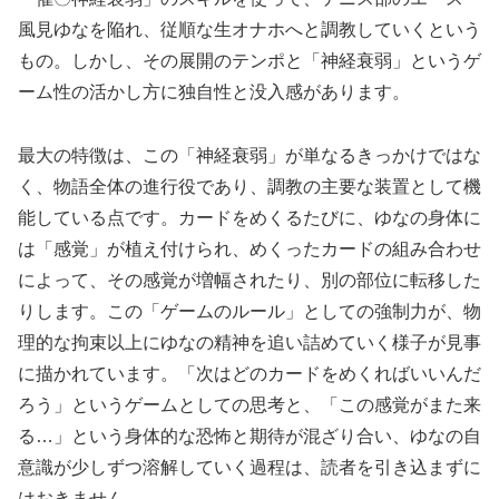
風見ゆなを陥れ、従順な生オナホへと調教していくという
もの。しかし、その展開のテンポと「神経衰弱」というゲ
ーム性の活かし方に独自性と没入感があります。
最大の特徴は、この「神経衰弱」が単なるきっかけではな
く、物語全体の進行役であり、調教の主要な装置として機
能している点です。カードをめくるたびに、ゆなの身体に
は「感覚」が植え付けられ、めくったカードの組み合わせ
によって、その感覚が増幅されたり、別の部位に転移した
りします。この「ゲームのルール」としての強制力が、物
理的な拘束以上にゆなの精神を追い詰めていく様子が見事
に描かれています。「次はどのカードをめくればいいんだ
ろう」というゲームとしての思考と、「この感覚がまた来
る…」という身体的な恐怖と期待が混ざり合い、ゆなの自
意識が少しずつ溶解していく過程は、読者を引き込まずに
はおきません。