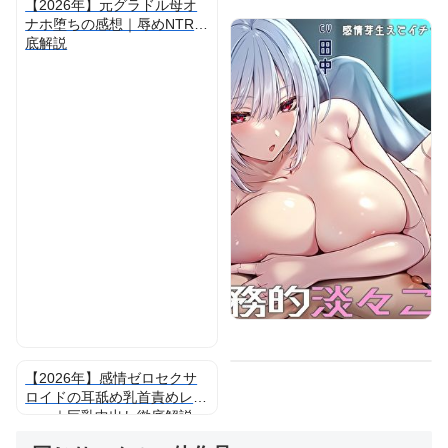
【2026年】元グラドル母オ
ナホ堕ちの感想｜辱めNTR徹
底解説
【2026年】感情ゼロセクサ
ロイドの耳舐め乳首責めレビ
ュー｜巨乳中出し徹底解説